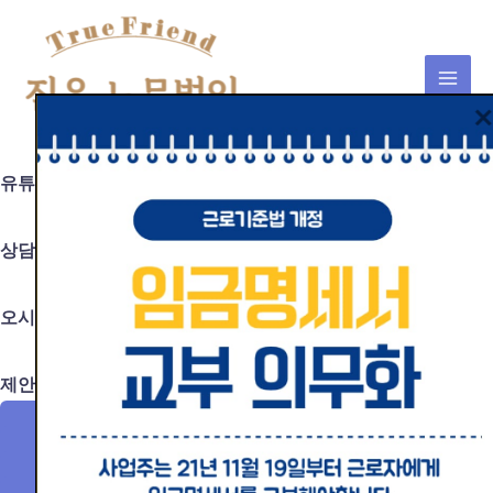
MAI
콘
텐
MEN
츠
로
건
대표블로그≫
너
뛰
유튜브≫
기
상담의뢰≫
오시는길/연락처≫
제안서 다운로드≫
노동사건카톡상담
노무자문/규정정비상담
지원금카톡상담